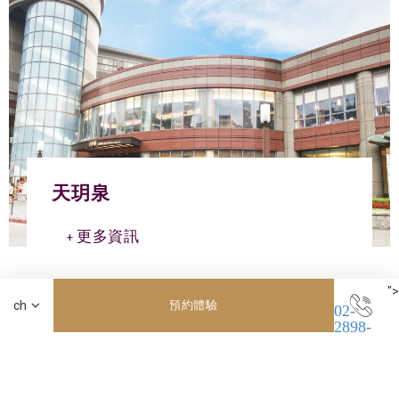
天玥泉
更多資訊
">
預約體驗
02-
2898-
8661