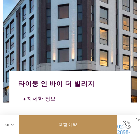
타이둥 인 바이 더 빌리지
자세한 정보
">
체험 예약
02-
2898-
8661