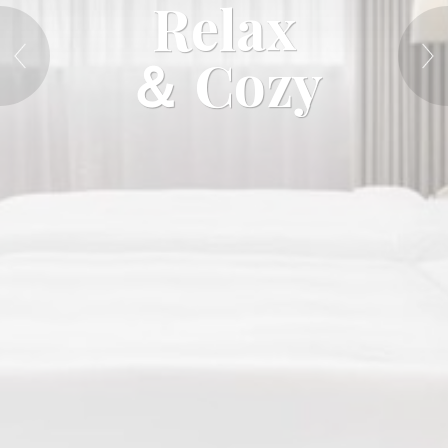
Relax
＆ Cozy