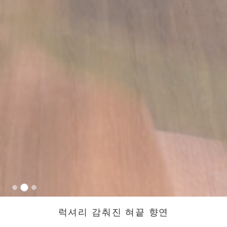
럭셔리 감춰진 혀끝 향연