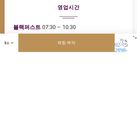
영업시간
블랙퍼스트
07:30 – 10:30
">
런치
11:30 – 14:00
체험 예약
02-
2898-
에프터눈티
14:30 – 17:00
8661
디너
17:30 – 21:00
수용 인원:
90명, 오픈식 10인용 룸 1개
사진 참조