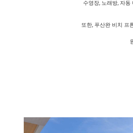
수영장, 노래방, 자동
또한, 푸산완 비치 프