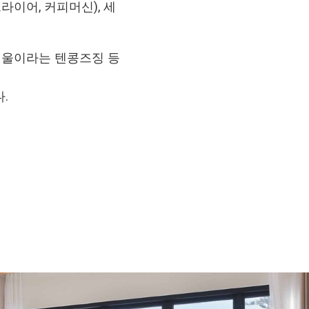
라이어, 커피머신), 세
 거울이라는 텐콩즈징 등
.