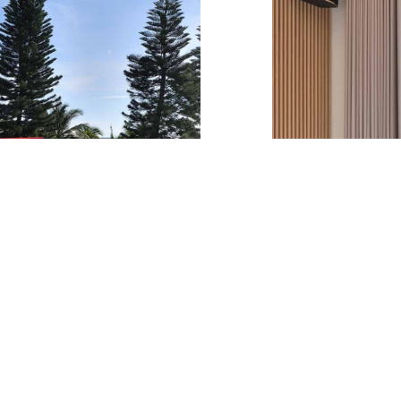
환
룹이 2023년 새
짙푸른
 베이난향 해안
져 만
5분…
시 내