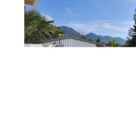
펜션소개
푸산완 비치 프론트 빌라는 난펑 그
롭게 오픈한 펜션입니다. 타이둥현
에 위치하여 모래사장까지 걸어서 