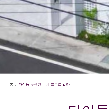
홈
타이둥 푸산완 비치 프론트 빌라