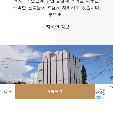
요지, 그 한켠에 주변 풍경과 조화를 이루는
소박한 건축물이 조용히 자리하고 있습니다.
부드러…
자세한 정보
">
체험 예약
02-
2898-
8661