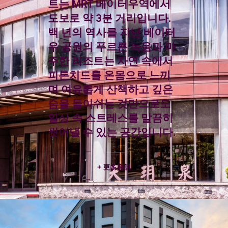
트는 MRT 베이터우역에서
도보로 약 3분 거리입니다.
백 년의 역사를 지닌 베이터
우 공원의 푸르른 녹음과 마
주한 리조트는 자연 속에서
피톤치드를 온몸으로 느끼
며 여유롭게 산책하고 깊은
숨을 들이쉬는 것만으로도
일상 속 스트레스를 말끔히
씻어낼 수 있는 공간입니다.
更多資訊