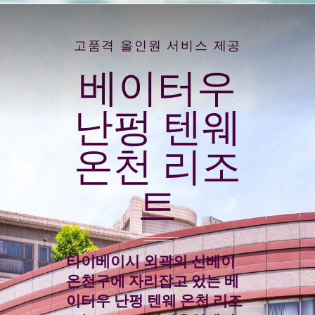
고품격 올인원 서비스 제공
베이터우
난펑 텐웨
온천 리조
트
타이베이시 외곽의 신베이
온천구에 자리잡고 있는 베
이터우 난펑 텐웨 온천 리조