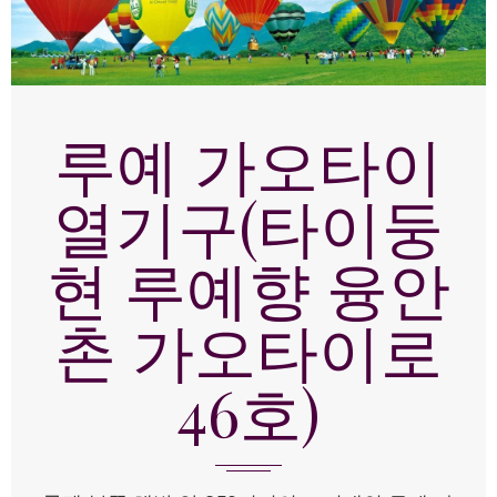
루예 가오타이
열기구(타이둥
현 루예향 융안
촌 가오타이로
46호)