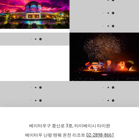
베이터우구 중산로 3호, 타이베이시 타이완
베이터우 난펑 텐웨 온천 리조트
02-2898-8661