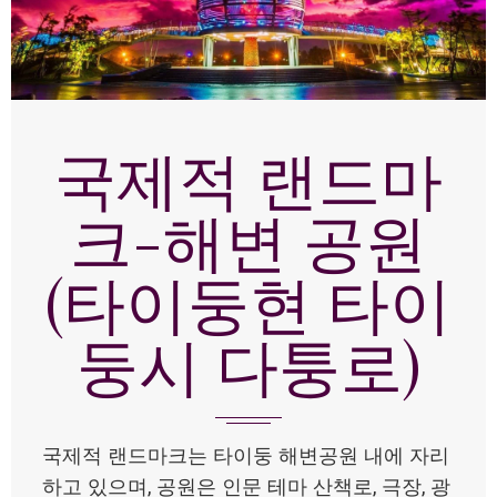
국제적 랜드마
크-해변 공원
(타이둥현 타이
둥시 다퉁로)
국제적 랜드마크는 타이둥 해변공원 내에 자리
하고 있으며, 공원은 인문 테마 산책로, 극장, 광