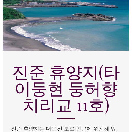
진준 휴양지(타
이둥현 둥허향
치리교 11호)
진준 휴양지는 대11선 도로 인근에 위치해 있