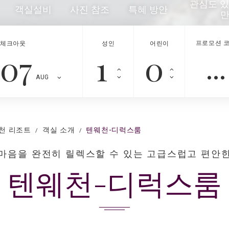
관심도 
객실설비
사진 참조
특혜 방안
만
프로모션 
체크아웃
성인
어린이
07
AUG
천 리조트
객실 소개
텐웨천-디럭스룸
마음을 완전히 릴렉스할 수 있는 고급스럽고 편안
텐웨천-디럭스룸