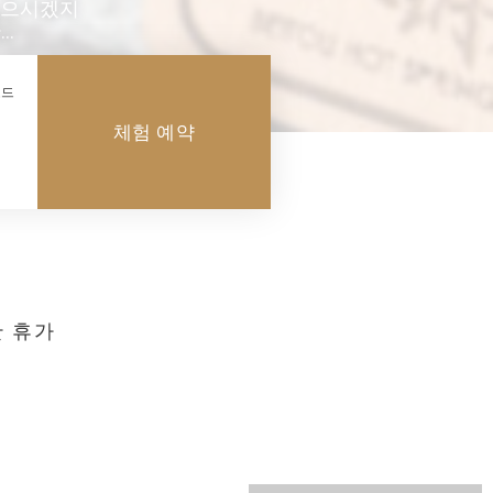
있으시겠지
…
코드
체험 예약
한 휴가