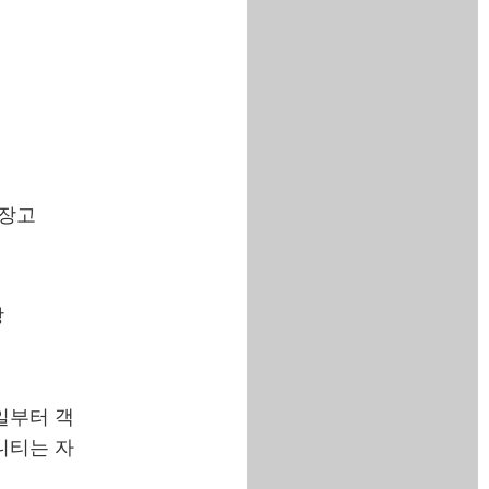
냉장고
탕
1일부터 객
메니티는 자