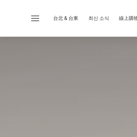
台北 & 台東
최신 소식
線上購