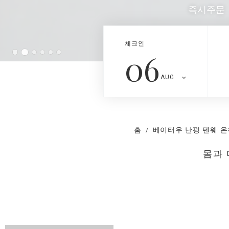
즉시주문
체크인
06
AUG
홈
베이터우 난펑 텐웨 온
몸과 