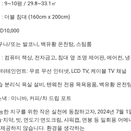
 9~10평 / 29.8~33.1㎡
: 더블 침대 (160cm x 200cm)
D10,000
사우나/또는 발코니, 백유황 온천탕, 스팀룸
 : 컴퓨터 책상, 전자금고, 침대 옆 조명 제어판, 에어컨, 
터테인먼트: 무료 무선 인터넷, LCD TV, 케이블 TV 채널
건습 분리식 욕실 설비, 텐웨천 전용 목욕용품, 백유황 온천
스낵 : 미니바, 커피/차 드립 포트
능한 지구를 위한 작은 실천에 동참하고자, 2024년 7월 
솔·치약, 빗, 면도기·면도크림, 샤워캡, 면봉 등 일회용 어
 제공하지 않습니다. 환경을 생각하는